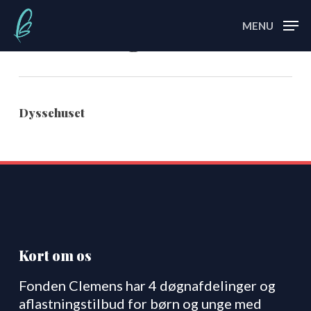
Skip
Men
to
Aflastningstilbud
main
content
Dyssehuset
Kort om os
Fonden Clemens har 4 døgnafdelinger og
aflastningstilbud for børn og unge med